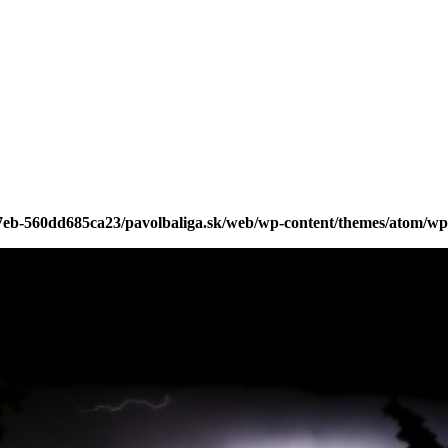
a7eb-560dd685ca23/pavolbaliga.sk/web/wp-content/themes/atom/wp