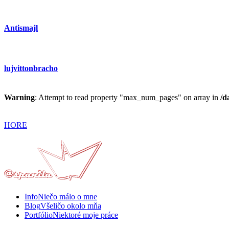
Antismajl
lujvittonbracho
Warning
: Attempt to read property "max_num_pages" on array in
/d
HORE
Info
Niečo málo o mne
Blog
Všeličo okolo mňa
Portfólio
Niektoré moje práce