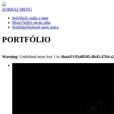
ZOBRAZ MENU
Info
Niečo málo o mne
Blog
Všeličo okolo mňa
Portfólio
Niektoré moje práce
PORTFÓLIO
Warning
: Undefined array key 1 in
/data/f/1/f1af0505-8b43-4764-