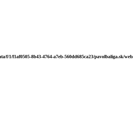
ata/f/1/f1af0505-8b43-4764-a7eb-560dd685ca23/pavolbaliga.sk/web